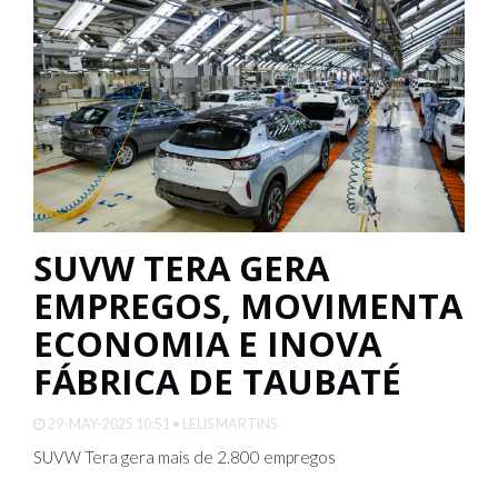
SUVW TERA GERA
EMPREGOS, MOVIMENTA
ECONOMIA E INOVA
FÁBRICA DE TAUBATÉ
29-MAY-2025 10:51 • LELIS MARTINS
SUVW Tera gera mais de 2.800 empregos
A produção do SUVW Tera gerou 260 novos empregos
diretos na fábrica da Volkswagen do Brasil em Taubaté,
sendo 40% mulheres, e até 2.600 empregos indiretos