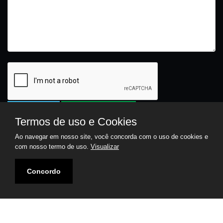
ENVIAR
FALE AGORA
Termos de uso e Cookies
JORNAL O INDEPENDENTE
DESCONTAUM.COM
Ao navegar em nosso site, você concorda com o uso de cookies e
VISIONTAUBATÉ
com nosso termo de uso.
Visualizar
Jornal O Independente
• Copyright ©
2026 Todos direitos
Reservados
Concordo
| Feito com
por
Visiontaubaté