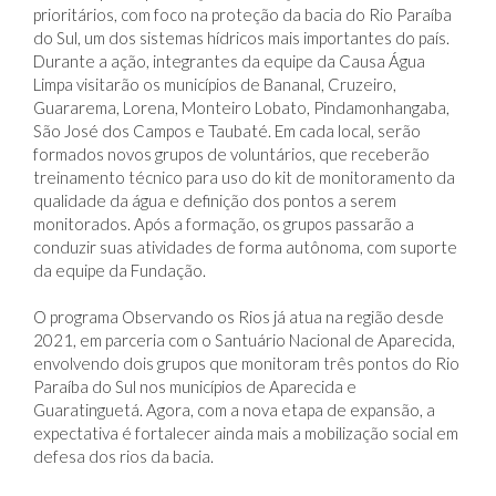
Paulo, para dar início à formação de novos grupos
voluntários do programa Observando os Rios. A iniciativa
busca ampliar a presença da Fundação em territórios
prioritários, com foco na proteção da bacia do Rio Paraíba
do Sul, um dos sistemas hídricos mais importantes do país.
Durante a ação, integrantes da equipe da Causa Água
Limpa visitarão os municípios de Bananal, Cruzeiro,
Guararema, Lorena, Monteiro Lobato, Pindamonhangaba,
São José dos Campos e Taubaté. Em cada local, serão
formados novos grupos de voluntários, que receberão
treinamento técnico para uso do kit de monitoramento da
qualidade da água e definição dos pontos a serem
monitorados. Após a formação, os grupos passarão a
conduzir suas atividades de forma autônoma, com suporte
da equipe da Fundação.
O programa Observando os Rios já atua na região desde
2021, em parceria com o Santuário Nacional de Aparecida,
envolvendo dois grupos que monitoram três pontos do Rio
Paraíba do Sul nos municípios de Aparecida e
Guaratinguetá. Agora, com a nova etapa de expansão, a
expectativa é fortalecer ainda mais a mobilização social em