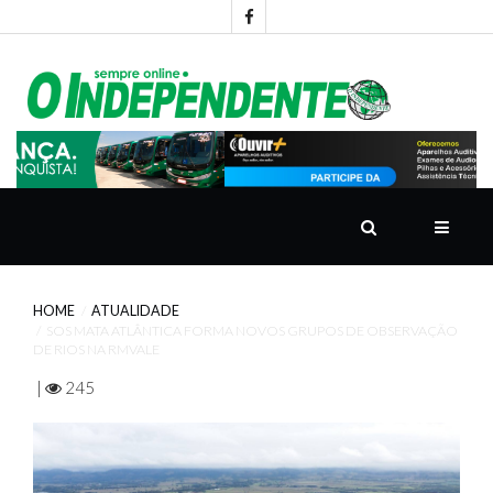
HOME
NOTÍCIAS
GUIA
WHATS
HOME
ATUALIDADE
CONTATO
SOS MATA ATLÂNTICA FORMA NOVOS GRUPOS DE OBSERVAÇÃO
DE RIOS NA RMVALE
|
245