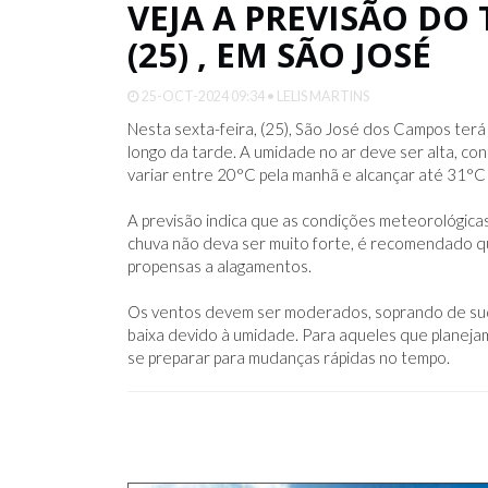
VEJA A PREVISÃO DO
(25) , EM SÃO JOSÉ
25-OCT-2024 09:34 • LELIS MARTINS
Nesta sexta-feira, (25), São José dos Campos terá
longo da tarde. A umidade no ar deve ser alta, co
variar entre 20°C pela manhã e alcançar até 31°C 
A previsão indica que as condições meteorológica
chuva não deva ser muito forte, é recomendado q
propensas a alagamentos.
Os ventos devem ser moderados, soprando de sude
baixa devido à umidade. Para aqueles que planejam
se preparar para mudanças rápidas no tempo.